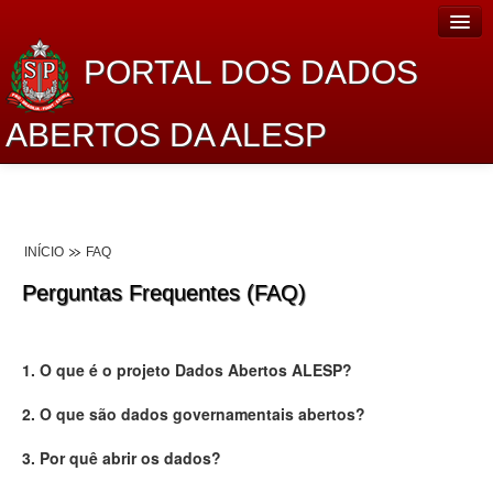
PORTAL DOS DADOS
ABERTOS DA ALESP
Home
Sobre o projeto
INÍCIO
FAQ
Dados Abertos Alesp
Perguntas Frequentes (FAQ)
Lei de Acesso à Informação
Dados Governamentais Abertos
1. O que é o projeto Dados Abertos ALESP?
Planejamento
2. O que são dados governamentais abertos?
Catálogo de dados
3. Por quê abrir os dados?
Processo Legislativo