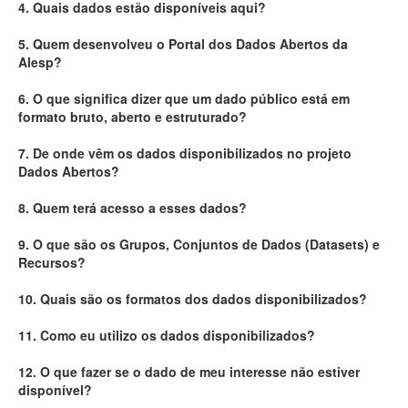
4. Quais dados estão disponíveis aqui?
Deputados Estaduais
5. Quem desenvolveu o Portal dos Dados Abertos da
Alesp?
Administração
6. O que significa dizer que um dado público está em
Legislação
formato bruto, aberto e estruturado?
Agenda
7. De onde vêm os dados disponibilizados no projeto
Dados Abertos?
Perguntas frequentes
8. Quem terá acesso a esses dados?
Contato
9. O que são os Grupos, Conjuntos de Dados (Datasets) e
Recursos?
10. Quais são os formatos dos dados disponibilizados?
11. Como eu utilizo os dados disponibilizados?
12. O que fazer se o dado de meu interesse não estiver
disponível?