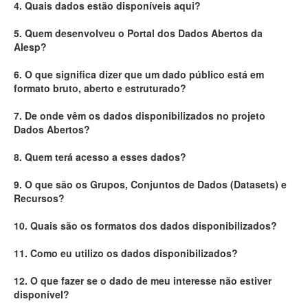
4. Quais dados estão disponíveis aqui?
Deputados Estaduais
5. Quem desenvolveu o Portal dos Dados Abertos da
Alesp?
Administração
6. O que significa dizer que um dado público está em
Legislação
formato bruto, aberto e estruturado?
Agenda
7. De onde vêm os dados disponibilizados no projeto
Dados Abertos?
Perguntas frequentes
8. Quem terá acesso a esses dados?
Contato
9. O que são os Grupos, Conjuntos de Dados (Datasets) e
Recursos?
10. Quais são os formatos dos dados disponibilizados?
11. Como eu utilizo os dados disponibilizados?
12. O que fazer se o dado de meu interesse não estiver
disponível?