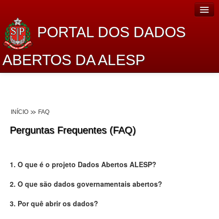
PORTAL DOS DADOS
ABERTOS DA ALESP
Home
Sobre o projeto
INÍCIO
FAQ
Dados Abertos Alesp
Perguntas Frequentes (FAQ)
Lei de Acesso à Informação
Dados Governamentais Abertos
1. O que é o projeto Dados Abertos ALESP?
Planejamento
2. O que são dados governamentais abertos?
Catálogo de dados
3. Por quê abrir os dados?
Processo Legislativo