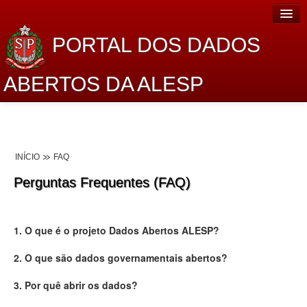
PORTAL DOS DADOS
ABERTOS DA ALESP
Home
Sobre o projeto
INÍCIO
FAQ
Dados Abertos Alesp
Perguntas Frequentes (FAQ)
Lei de Acesso à Informação
Dados Governamentais Abertos
1. O que é o projeto Dados Abertos ALESP?
Planejamento
2. O que são dados governamentais abertos?
Catálogo de dados
3. Por quê abrir os dados?
Processo Legislativo