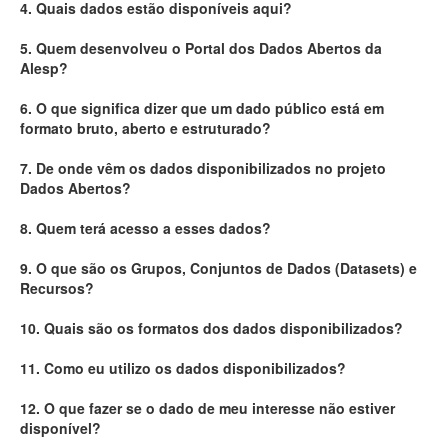
4. Quais dados estão disponíveis aqui?
Deputados Estaduais
5. Quem desenvolveu o Portal dos Dados Abertos da
Alesp?
Administração
6. O que significa dizer que um dado público está em
Legislação
formato bruto, aberto e estruturado?
Agenda
7. De onde vêm os dados disponibilizados no projeto
Dados Abertos?
Perguntas frequentes
8. Quem terá acesso a esses dados?
Contato
9. O que são os Grupos, Conjuntos de Dados (Datasets) e
Recursos?
10. Quais são os formatos dos dados disponibilizados?
11. Como eu utilizo os dados disponibilizados?
12. O que fazer se o dado de meu interesse não estiver
disponível?