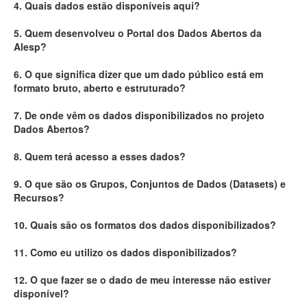
4. Quais dados estão disponíveis aqui?
Deputados Estaduais
5. Quem desenvolveu o Portal dos Dados Abertos da
Alesp?
Administração
6. O que significa dizer que um dado público está em
Legislação
formato bruto, aberto e estruturado?
Agenda
7. De onde vêm os dados disponibilizados no projeto
Dados Abertos?
Perguntas frequentes
8. Quem terá acesso a esses dados?
Contato
9. O que são os Grupos, Conjuntos de Dados (Datasets) e
Recursos?
10. Quais são os formatos dos dados disponibilizados?
11. Como eu utilizo os dados disponibilizados?
12. O que fazer se o dado de meu interesse não estiver
disponível?