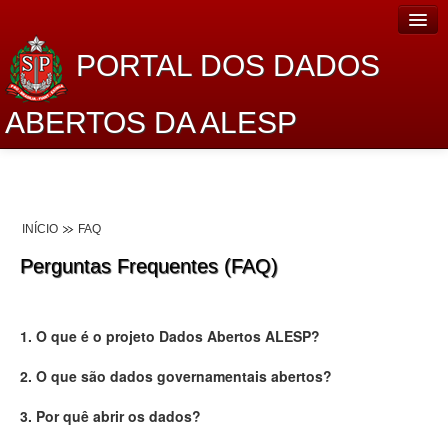
PORTAL DOS DADOS
ABERTOS DA ALESP
Home
Sobre o projeto
INÍCIO
FAQ
Dados Abertos Alesp
Perguntas Frequentes (FAQ)
Lei de Acesso à Informação
Dados Governamentais Abertos
1. O que é o projeto Dados Abertos ALESP?
Planejamento
2. O que são dados governamentais abertos?
Catálogo de dados
3. Por quê abrir os dados?
Processo Legislativo