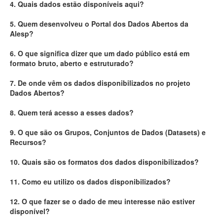
4. Quais dados estão disponíveis aqui?
Deputados Estaduais
5. Quem desenvolveu o Portal dos Dados Abertos da
Alesp?
Administração
6. O que significa dizer que um dado público está em
Legislação
formato bruto, aberto e estruturado?
Agenda
7. De onde vêm os dados disponibilizados no projeto
Dados Abertos?
Perguntas frequentes
8. Quem terá acesso a esses dados?
Contato
9. O que são os Grupos, Conjuntos de Dados (Datasets) e
Recursos?
10. Quais são os formatos dos dados disponibilizados?
11. Como eu utilizo os dados disponibilizados?
12. O que fazer se o dado de meu interesse não estiver
disponível?