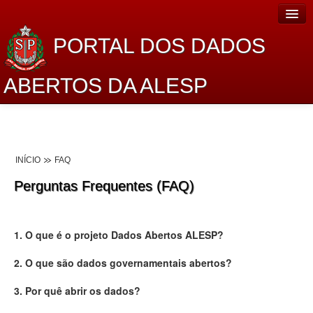
PORTAL DOS DADOS
ABERTOS DA ALESP
Home
Sobre o projeto
INÍCIO
FAQ
Dados Abertos Alesp
Perguntas Frequentes (FAQ)
Lei de Acesso à Informação
Dados Governamentais Abertos
1. O que é o projeto Dados Abertos ALESP?
Planejamento
2. O que são dados governamentais abertos?
Catálogo de dados
3. Por quê abrir os dados?
Processo Legislativo