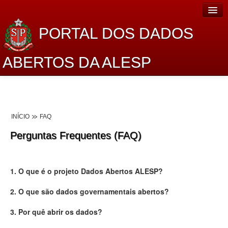
PORTAL DOS DADOS
ABERTOS DA ALESP
Home
Sobre o projeto
INÍCIO
FAQ
Dados Abertos Alesp
Perguntas Frequentes (FAQ)
Lei de Acesso à Informação
Dados Governamentais Abertos
1. O que é o projeto Dados Abertos ALESP?
Planejamento
2. O que são dados governamentais abertos?
Catálogo de dados
3. Por quê abrir os dados?
Processo Legislativo