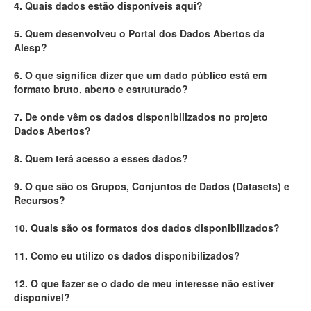
4. Quais dados estão disponíveis aqui?
Deputados Estaduais
5. Quem desenvolveu o Portal dos Dados Abertos da
Alesp?
Administração
6. O que significa dizer que um dado público está em
Legislação
formato bruto, aberto e estruturado?
Agenda
7. De onde vêm os dados disponibilizados no projeto
Dados Abertos?
Perguntas frequentes
8. Quem terá acesso a esses dados?
Contato
9. O que são os Grupos, Conjuntos de Dados (Datasets) e
Recursos?
10. Quais são os formatos dos dados disponibilizados?
11. Como eu utilizo os dados disponibilizados?
12. O que fazer se o dado de meu interesse não estiver
disponível?