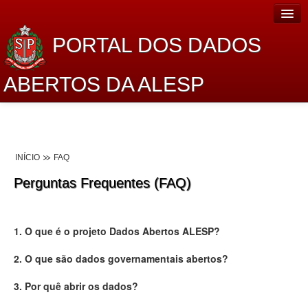
PORTAL DOS DADOS
ABERTOS DA ALESP
Home
Sobre o projeto
INÍCIO
FAQ
Dados Abertos Alesp
Perguntas Frequentes (FAQ)
Lei de Acesso à Informação
Dados Governamentais Abertos
1. O que é o projeto Dados Abertos ALESP?
Planejamento
2. O que são dados governamentais abertos?
Catálogo de dados
3. Por quê abrir os dados?
Processo Legislativo