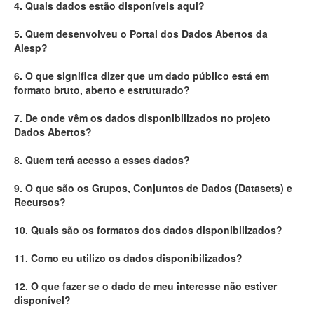
4. Quais dados estão disponíveis aqui?
Deputados Estaduais
5. Quem desenvolveu o Portal dos Dados Abertos da
Alesp?
Administração
6. O que significa dizer que um dado público está em
Legislação
formato bruto, aberto e estruturado?
Agenda
7. De onde vêm os dados disponibilizados no projeto
Dados Abertos?
Perguntas frequentes
8. Quem terá acesso a esses dados?
Contato
9. O que são os Grupos, Conjuntos de Dados (Datasets) e
Recursos?
10. Quais são os formatos dos dados disponibilizados?
11. Como eu utilizo os dados disponibilizados?
12. O que fazer se o dado de meu interesse não estiver
disponível?