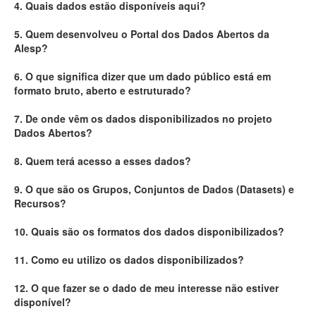
4. Quais dados estão disponíveis aqui?
Deputados Estaduais
5. Quem desenvolveu o Portal dos Dados Abertos da
Alesp?
Administração
6. O que significa dizer que um dado público está em
Legislação
formato bruto, aberto e estruturado?
Agenda
7. De onde vêm os dados disponibilizados no projeto
Dados Abertos?
Perguntas frequentes
8. Quem terá acesso a esses dados?
Contato
9. O que são os Grupos, Conjuntos de Dados (Datasets) e
Recursos?
10. Quais são os formatos dos dados disponibilizados?
11. Como eu utilizo os dados disponibilizados?
12. O que fazer se o dado de meu interesse não estiver
disponível?