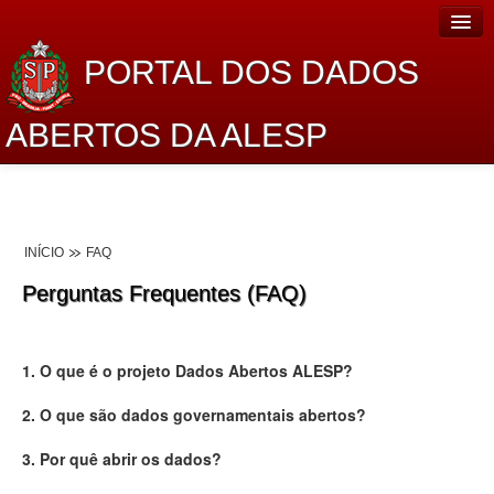
PORTAL DOS DADOS
ABERTOS DA ALESP
Home
Sobre o projeto
INÍCIO
FAQ
Dados Abertos Alesp
Perguntas Frequentes (FAQ)
Lei de Acesso à Informação
Dados Governamentais Abertos
1. O que é o projeto Dados Abertos ALESP?
Planejamento
2. O que são dados governamentais abertos?
Catálogo de dados
3. Por quê abrir os dados?
Processo Legislativo