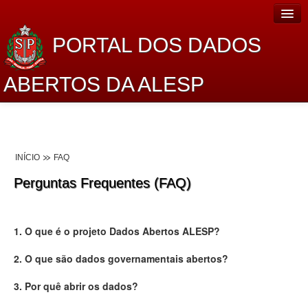
PORTAL DOS DADOS
ABERTOS DA ALESP
Home
Sobre o projeto
INÍCIO
FAQ
Dados Abertos Alesp
Perguntas Frequentes (FAQ)
Lei de Acesso à Informação
Dados Governamentais Abertos
1. O que é o projeto Dados Abertos ALESP?
Planejamento
2. O que são dados governamentais abertos?
Catálogo de dados
3. Por quê abrir os dados?
Processo Legislativo