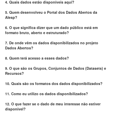
4. Quais dados estão disponíveis aqui?
Deputados Estaduais
5. Quem desenvolveu o Portal dos Dados Abertos da
Alesp?
Administração
6. O que significa dizer que um dado público está em
Legislação
formato bruto, aberto e estruturado?
Agenda
7. De onde vêm os dados disponibilizados no projeto
Dados Abertos?
Perguntas frequentes
8. Quem terá acesso a esses dados?
Contato
9. O que são os Grupos, Conjuntos de Dados (Datasets) e
Recursos?
10. Quais são os formatos dos dados disponibilizados?
11. Como eu utilizo os dados disponibilizados?
12. O que fazer se o dado de meu interesse não estiver
disponível?