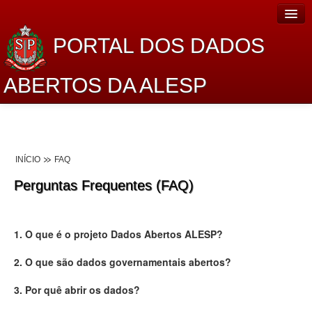
PORTAL DOS DADOS
ABERTOS DA ALESP
Home
Sobre o projeto
INÍCIO
FAQ
Dados Abertos Alesp
Perguntas Frequentes (FAQ)
Lei de Acesso à Informação
Dados Governamentais Abertos
1. O que é o projeto Dados Abertos ALESP?
Planejamento
2. O que são dados governamentais abertos?
Catálogo de dados
3. Por quê abrir os dados?
Processo Legislativo