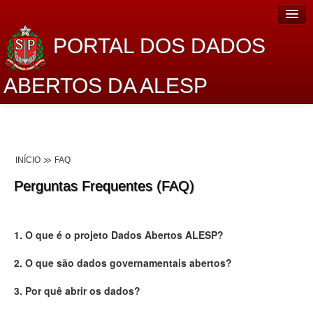
PORTAL DOS DADOS
ABERTOS DA ALESP
Home
Sobre o projeto
INÍCIO
FAQ
Dados Abertos Alesp
Perguntas Frequentes (FAQ)
Lei de Acesso à Informação
Dados Governamentais Abertos
1. O que é o projeto Dados Abertos ALESP?
Planejamento
2. O que são dados governamentais abertos?
Catálogo de dados
3. Por quê abrir os dados?
Processo Legislativo