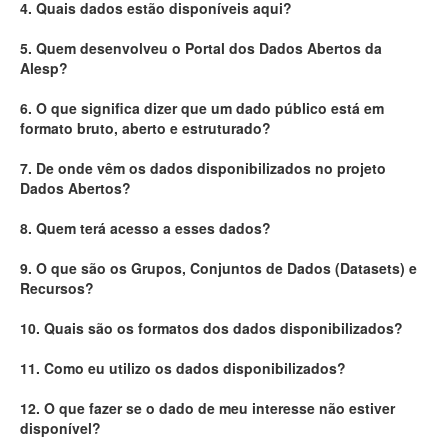
4. Quais dados estão disponíveis aqui?
Deputados Estaduais
5. Quem desenvolveu o Portal dos Dados Abertos da
Alesp?
Administração
6. O que significa dizer que um dado público está em
Legislação
formato bruto, aberto e estruturado?
Agenda
7. De onde vêm os dados disponibilizados no projeto
Dados Abertos?
Perguntas frequentes
8. Quem terá acesso a esses dados?
Contato
9. O que são os Grupos, Conjuntos de Dados (Datasets) e
Recursos?
10. Quais são os formatos dos dados disponibilizados?
11. Como eu utilizo os dados disponibilizados?
12. O que fazer se o dado de meu interesse não estiver
disponível?