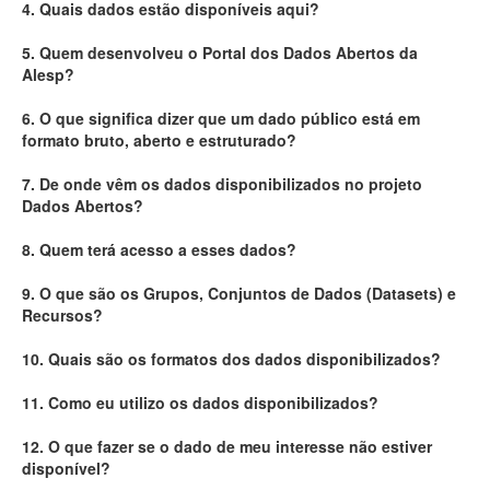
4. Quais dados estão disponíveis aqui?
Deputados Estaduais
5. Quem desenvolveu o Portal dos Dados Abertos da
Alesp?
Administração
6. O que significa dizer que um dado público está em
Legislação
formato bruto, aberto e estruturado?
Agenda
7. De onde vêm os dados disponibilizados no projeto
Dados Abertos?
Perguntas frequentes
8. Quem terá acesso a esses dados?
Contato
9. O que são os Grupos, Conjuntos de Dados (Datasets) e
Recursos?
10. Quais são os formatos dos dados disponibilizados?
11. Como eu utilizo os dados disponibilizados?
12. O que fazer se o dado de meu interesse não estiver
disponível?