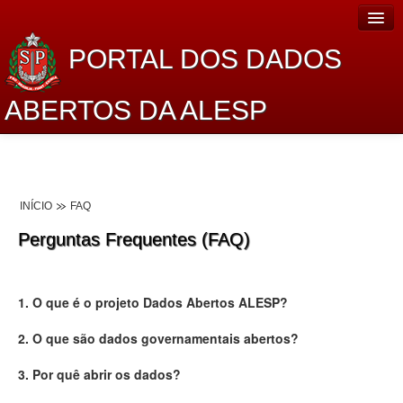
PORTAL DOS DADOS
ABERTOS DA ALESP
Home
Sobre o projeto
INÍCIO
FAQ
Dados Abertos Alesp
Perguntas Frequentes (FAQ)
Lei de Acesso à Informação
Dados Governamentais Abertos
1. O que é o projeto Dados Abertos ALESP?
Planejamento
2. O que são dados governamentais abertos?
Catálogo de dados
3. Por quê abrir os dados?
Processo Legislativo