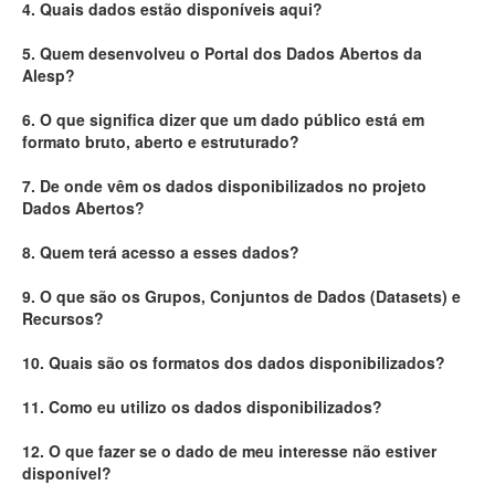
4. Quais dados estão disponíveis aqui?
Deputados Estaduais
5. Quem desenvolveu o Portal dos Dados Abertos da
Alesp?
Administração
6. O que significa dizer que um dado público está em
Legislação
formato bruto, aberto e estruturado?
Agenda
7. De onde vêm os dados disponibilizados no projeto
Dados Abertos?
Perguntas frequentes
8. Quem terá acesso a esses dados?
Contato
9. O que são os Grupos, Conjuntos de Dados (Datasets) e
Recursos?
10. Quais são os formatos dos dados disponibilizados?
11. Como eu utilizo os dados disponibilizados?
12. O que fazer se o dado de meu interesse não estiver
disponível?