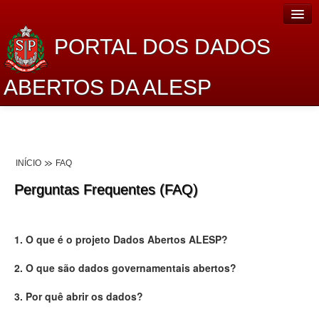
PORTAL DOS DADOS
ABERTOS DA ALESP
Home
Sobre o projeto
INÍCIO
FAQ
Dados Abertos Alesp
Perguntas Frequentes (FAQ)
Lei de Acesso à Informação
Dados Governamentais Abertos
1. O que é o projeto Dados Abertos ALESP?
Planejamento
2. O que são dados governamentais abertos?
Catálogo de dados
3. Por quê abrir os dados?
Processo Legislativo