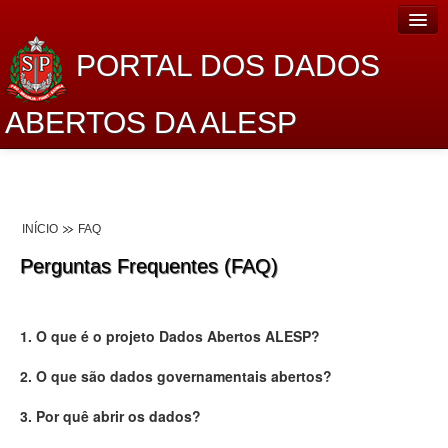
PORTAL DOS DADOS
ABERTOS DA ALESP
Home
Sobre o projeto
INÍCIO
FAQ
Dados Abertos Alesp
Perguntas Frequentes (FAQ)
Lei de Acesso à Informação
Dados Governamentais Abertos
1. O que é o projeto Dados Abertos ALESP?
Planejamento
2. O que são dados governamentais abertos?
Catálogo de dados
3. Por quê abrir os dados?
Processo Legislativo