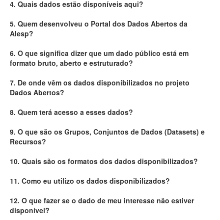
4. Quais dados estão disponíveis aqui?
Deputados Estaduais
5. Quem desenvolveu o Portal dos Dados Abertos da
Alesp?
Administração
6. O que significa dizer que um dado público está em
Legislação
formato bruto, aberto e estruturado?
Agenda
7. De onde vêm os dados disponibilizados no projeto
Dados Abertos?
Perguntas frequentes
8. Quem terá acesso a esses dados?
Contato
9. O que são os Grupos, Conjuntos de Dados (Datasets) e
Recursos?
10. Quais são os formatos dos dados disponibilizados?
11. Como eu utilizo os dados disponibilizados?
12. O que fazer se o dado de meu interesse não estiver
disponível?