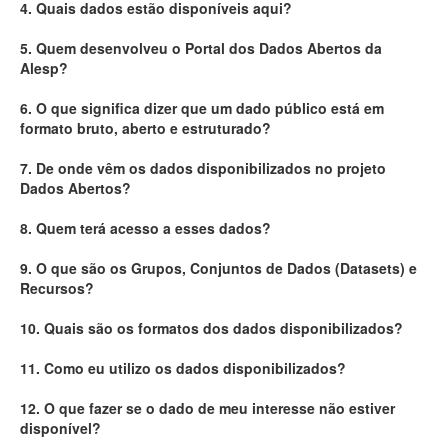
4. Quais dados estão disponíveis aqui?
Deputados Estaduais
5. Quem desenvolveu o Portal dos Dados Abertos da
Alesp?
Administração
6. O que significa dizer que um dado público está em
Legislação
formato bruto, aberto e estruturado?
Agenda
7. De onde vêm os dados disponibilizados no projeto
Dados Abertos?
Perguntas frequentes
8. Quem terá acesso a esses dados?
Contato
9. O que são os Grupos, Conjuntos de Dados (Datasets) e
Recursos?
10. Quais são os formatos dos dados disponibilizados?
11. Como eu utilizo os dados disponibilizados?
12. O que fazer se o dado de meu interesse não estiver
disponível?