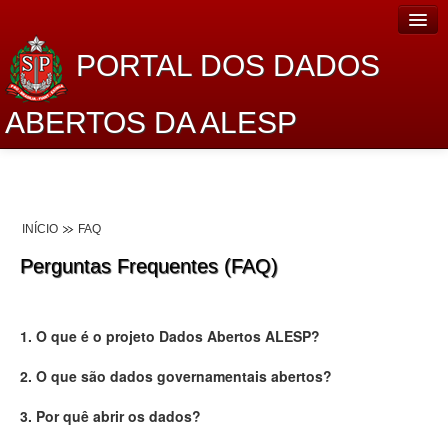
PORTAL DOS DADOS
ABERTOS DA ALESP
Home
Sobre o projeto
INÍCIO
FAQ
Dados Abertos Alesp
Perguntas Frequentes (FAQ)
Lei de Acesso à Informação
Dados Governamentais Abertos
1. O que é o projeto Dados Abertos ALESP?
Planejamento
2. O que são dados governamentais abertos?
Catálogo de dados
3. Por quê abrir os dados?
Processo Legislativo