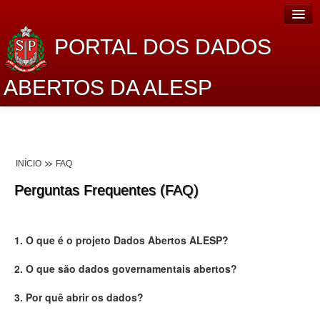
PORTAL DOS DADOS
ABERTOS DA ALESP
Home
Sobre o projeto
INÍCIO
FAQ
Dados Abertos Alesp
Perguntas Frequentes (FAQ)
Lei de Acesso à Informação
Dados Governamentais Abertos
1. O que é o projeto Dados Abertos ALESP?
Planejamento
2. O que são dados governamentais abertos?
Catálogo de dados
3. Por quê abrir os dados?
Processo Legislativo