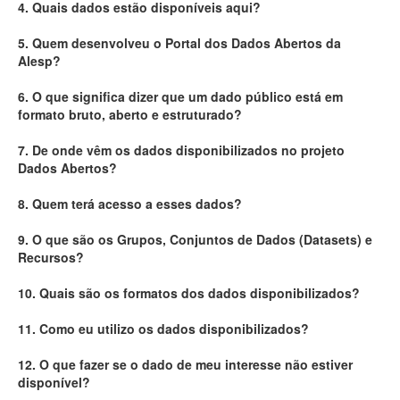
4. Quais dados estão disponíveis aqui?
Deputados Estaduais
5. Quem desenvolveu o Portal dos Dados Abertos da
Alesp?
Administração
6. O que significa dizer que um dado público está em
Legislação
formato bruto, aberto e estruturado?
Agenda
7. De onde vêm os dados disponibilizados no projeto
Dados Abertos?
Perguntas frequentes
8. Quem terá acesso a esses dados?
Contato
9. O que são os Grupos, Conjuntos de Dados (Datasets) e
Recursos?
10. Quais são os formatos dos dados disponibilizados?
11. Como eu utilizo os dados disponibilizados?
12. O que fazer se o dado de meu interesse não estiver
disponível?