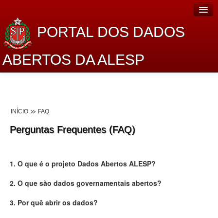
PORTAL DOS DADOS
ABERTOS DA ALESP
Home
Sobre o projeto
INÍCIO
FAQ
Dados Abertos Alesp
Perguntas Frequentes (FAQ)
Lei de Acesso à Informação
Dados Governamentais Abertos
1. O que é o projeto Dados Abertos ALESP?
Planejamento
2. O que são dados governamentais abertos?
Catálogo de dados
3. Por quê abrir os dados?
Processo Legislativo