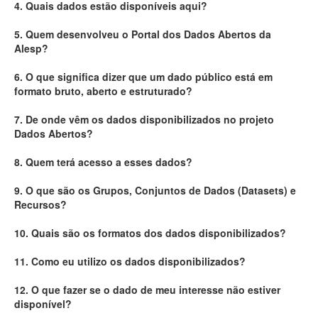
4. Quais dados estão disponíveis aqui?
Deputados Estaduais
5. Quem desenvolveu o Portal dos Dados Abertos da
Alesp?
Administração
6. O que significa dizer que um dado público está em
Legislação
formato bruto, aberto e estruturado?
Agenda
7. De onde vêm os dados disponibilizados no projeto
Dados Abertos?
Perguntas frequentes
8. Quem terá acesso a esses dados?
Contato
9. O que são os Grupos, Conjuntos de Dados (Datasets) e
Recursos?
10. Quais são os formatos dos dados disponibilizados?
11. Como eu utilizo os dados disponibilizados?
12. O que fazer se o dado de meu interesse não estiver
disponível?