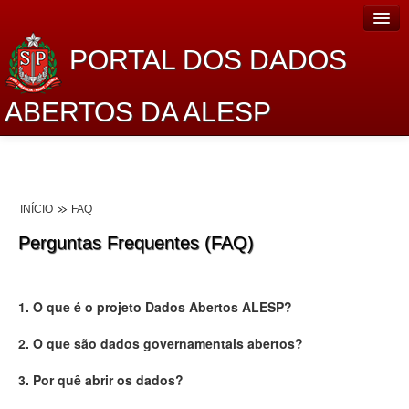
PORTAL DOS DADOS
ABERTOS DA ALESP
Home
Sobre o projeto
INÍCIO
FAQ
Dados Abertos Alesp
Perguntas Frequentes (FAQ)
Lei de Acesso à Informação
Dados Governamentais Abertos
1. O que é o projeto Dados Abertos ALESP?
Planejamento
2. O que são dados governamentais abertos?
Catálogo de dados
3. Por quê abrir os dados?
Processo Legislativo