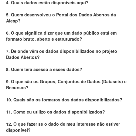
4. Quais dados estão disponíveis aqui?
Deputados Estaduais
5. Quem desenvolveu o Portal dos Dados Abertos da
Alesp?
Administração
6. O que significa dizer que um dado público está em
Legislação
formato bruto, aberto e estruturado?
Agenda
7. De onde vêm os dados disponibilizados no projeto
Dados Abertos?
Perguntas frequentes
8. Quem terá acesso a esses dados?
Contato
9. O que são os Grupos, Conjuntos de Dados (Datasets) e
Recursos?
10. Quais são os formatos dos dados disponibilizados?
11. Como eu utilizo os dados disponibilizados?
12. O que fazer se o dado de meu interesse não estiver
disponível?