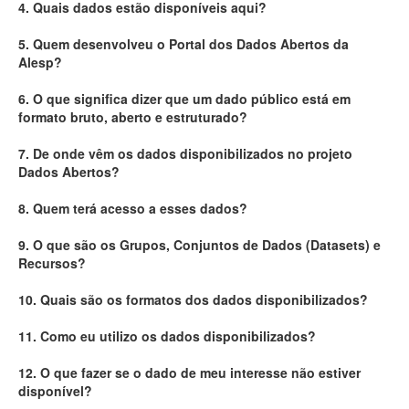
4. Quais dados estão disponíveis aqui?
Deputados Estaduais
5. Quem desenvolveu o Portal dos Dados Abertos da
Alesp?
Administração
6. O que significa dizer que um dado público está em
Legislação
formato bruto, aberto e estruturado?
Agenda
7. De onde vêm os dados disponibilizados no projeto
Dados Abertos?
Perguntas frequentes
8. Quem terá acesso a esses dados?
Contato
9. O que são os Grupos, Conjuntos de Dados (Datasets) e
Recursos?
10. Quais são os formatos dos dados disponibilizados?
11. Como eu utilizo os dados disponibilizados?
12. O que fazer se o dado de meu interesse não estiver
disponível?