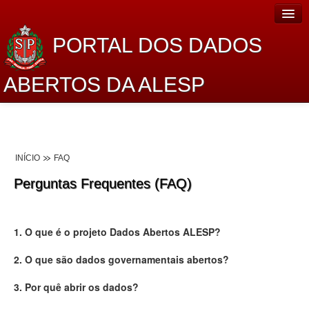
PORTAL DOS DADOS
ABERTOS DA ALESP
Home
Sobre o projeto
INÍCIO
FAQ
Dados Abertos Alesp
Perguntas Frequentes (FAQ)
Lei de Acesso à Informação
Dados Governamentais Abertos
1. O que é o projeto Dados Abertos ALESP?
Planejamento
2. O que são dados governamentais abertos?
Catálogo de dados
3. Por quê abrir os dados?
Processo Legislativo