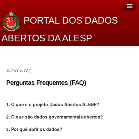
PORTAL DOS DADOS
ABERTOS DA ALESP
Home
Sobre o projeto
INÍCIO
FAQ
Dados Abertos Alesp
Perguntas Frequentes (FAQ)
Lei de Acesso à Informação
Dados Governamentais Abertos
1. O que é o projeto Dados Abertos ALESP?
Planejamento
2. O que são dados governamentais abertos?
Catálogo de dados
3. Por quê abrir os dados?
Processo Legislativo