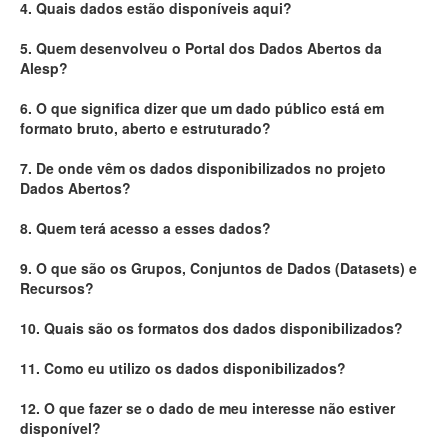
4. Quais dados estão disponíveis aqui?
Deputados Estaduais
5. Quem desenvolveu o Portal dos Dados Abertos da
Alesp?
Administração
6. O que significa dizer que um dado público está em
Legislação
formato bruto, aberto e estruturado?
Agenda
7. De onde vêm os dados disponibilizados no projeto
Dados Abertos?
Perguntas frequentes
8. Quem terá acesso a esses dados?
Contato
9. O que são os Grupos, Conjuntos de Dados (Datasets) e
Recursos?
10. Quais são os formatos dos dados disponibilizados?
11. Como eu utilizo os dados disponibilizados?
12. O que fazer se o dado de meu interesse não estiver
disponível?