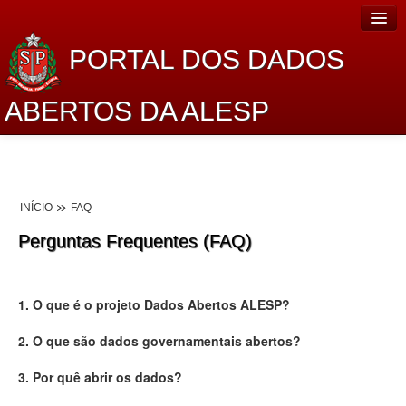
PORTAL DOS DADOS
ABERTOS DA ALESP
Home
Sobre o projeto
INÍCIO
FAQ
Dados Abertos Alesp
Perguntas Frequentes (FAQ)
Lei de Acesso à Informação
Dados Governamentais Abertos
1. O que é o projeto Dados Abertos ALESP?
Planejamento
2. O que são dados governamentais abertos?
Catálogo de dados
3. Por quê abrir os dados?
Processo Legislativo