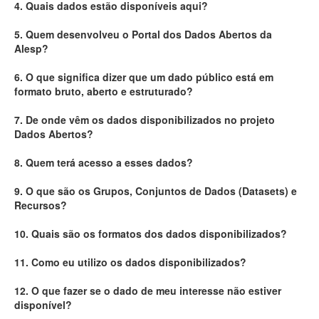
4. Quais dados estão disponíveis aqui?
Deputados Estaduais
5. Quem desenvolveu o Portal dos Dados Abertos da
Alesp?
Administração
6. O que significa dizer que um dado público está em
Legislação
formato bruto, aberto e estruturado?
Agenda
7. De onde vêm os dados disponibilizados no projeto
Dados Abertos?
Perguntas frequentes
8. Quem terá acesso a esses dados?
Contato
9. O que são os Grupos, Conjuntos de Dados (Datasets) e
Recursos?
10. Quais são os formatos dos dados disponibilizados?
11. Como eu utilizo os dados disponibilizados?
12. O que fazer se o dado de meu interesse não estiver
disponível?