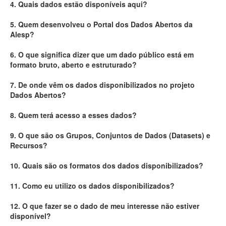
4. Quais dados estão disponíveis aqui?
Deputados Estaduais
5. Quem desenvolveu o Portal dos Dados Abertos da
Alesp?
Administração
6. O que significa dizer que um dado público está em
Legislação
formato bruto, aberto e estruturado?
Agenda
7. De onde vêm os dados disponibilizados no projeto
Dados Abertos?
Perguntas frequentes
8. Quem terá acesso a esses dados?
Contato
9. O que são os Grupos, Conjuntos de Dados (Datasets) e
Recursos?
10. Quais são os formatos dos dados disponibilizados?
11. Como eu utilizo os dados disponibilizados?
12. O que fazer se o dado de meu interesse não estiver
disponível?