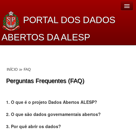
PORTAL DOS DADOS
ABERTOS DA ALESP
Home
Sobre o projeto
INÍCIO
FAQ
Dados Abertos Alesp
Perguntas Frequentes (FAQ)
Lei de Acesso à Informação
Dados Governamentais Abertos
1. O que é o projeto Dados Abertos ALESP?
Planejamento
2. O que são dados governamentais abertos?
Catálogo de dados
3. Por quê abrir os dados?
Processo Legislativo