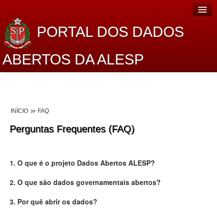
PORTAL DOS DADOS
ABERTOS DA ALESP
Home
Sobre o projeto
INÍCIO
FAQ
Dados Abertos Alesp
Perguntas Frequentes (FAQ)
Lei de Acesso à Informação
Dados Governamentais Abertos
1. O que é o projeto Dados Abertos ALESP?
Planejamento
2. O que são dados governamentais abertos?
Catálogo de dados
3. Por quê abrir os dados?
Processo Legislativo