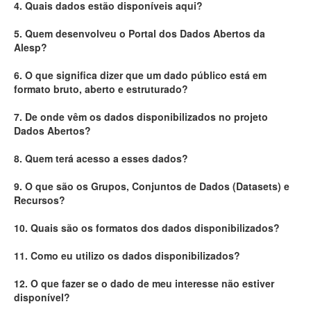
4. Quais dados estão disponíveis aqui?
Deputados Estaduais
5. Quem desenvolveu o Portal dos Dados Abertos da
Alesp?
Administração
6. O que significa dizer que um dado público está em
Legislação
formato bruto, aberto e estruturado?
Agenda
7. De onde vêm os dados disponibilizados no projeto
Dados Abertos?
Perguntas frequentes
8. Quem terá acesso a esses dados?
Contato
9. O que são os Grupos, Conjuntos de Dados (Datasets) e
Recursos?
10. Quais são os formatos dos dados disponibilizados?
11. Como eu utilizo os dados disponibilizados?
12. O que fazer se o dado de meu interesse não estiver
disponível?