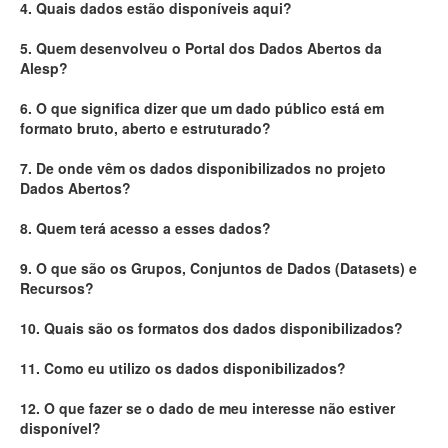
4. Quais dados estão disponíveis aqui?
Deputados Estaduais
5. Quem desenvolveu o Portal dos Dados Abertos da
Alesp?
Administração
6. O que significa dizer que um dado público está em
Legislação
formato bruto, aberto e estruturado?
Agenda
7. De onde vêm os dados disponibilizados no projeto
Dados Abertos?
Perguntas frequentes
8. Quem terá acesso a esses dados?
Contato
9. O que são os Grupos, Conjuntos de Dados (Datasets) e
Recursos?
10. Quais são os formatos dos dados disponibilizados?
11. Como eu utilizo os dados disponibilizados?
12. O que fazer se o dado de meu interesse não estiver
disponível?