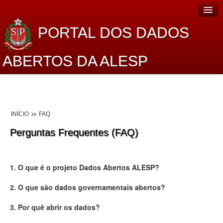
PORTAL DOS DADOS
ABERTOS DA ALESP
Home
Sobre o projeto
INÍCIO
FAQ
Dados Abertos Alesp
Perguntas Frequentes (FAQ)
Lei de Acesso à Informação
Dados Governamentais Abertos
1. O que é o projeto Dados Abertos ALESP?
Planejamento
2. O que são dados governamentais abertos?
Catálogo de dados
3. Por quê abrir os dados?
Processo Legislativo