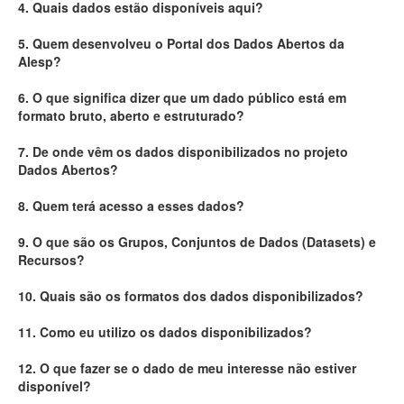
4. Quais dados estão disponíveis aqui?
Deputados Estaduais
5. Quem desenvolveu o Portal dos Dados Abertos da
Alesp?
Administração
6. O que significa dizer que um dado público está em
Legislação
formato bruto, aberto e estruturado?
Agenda
7. De onde vêm os dados disponibilizados no projeto
Dados Abertos?
Perguntas frequentes
8. Quem terá acesso a esses dados?
Contato
9. O que são os Grupos, Conjuntos de Dados (Datasets) e
Recursos?
10. Quais são os formatos dos dados disponibilizados?
11. Como eu utilizo os dados disponibilizados?
12. O que fazer se o dado de meu interesse não estiver
disponível?