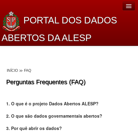
PORTAL DOS DADOS
ABERTOS DA ALESP
Home
Sobre o projeto
INÍCIO
FAQ
Dados Abertos Alesp
Perguntas Frequentes (FAQ)
Lei de Acesso à Informação
Dados Governamentais Abertos
1. O que é o projeto Dados Abertos ALESP?
Planejamento
2. O que são dados governamentais abertos?
Catálogo de dados
3. Por quê abrir os dados?
Processo Legislativo