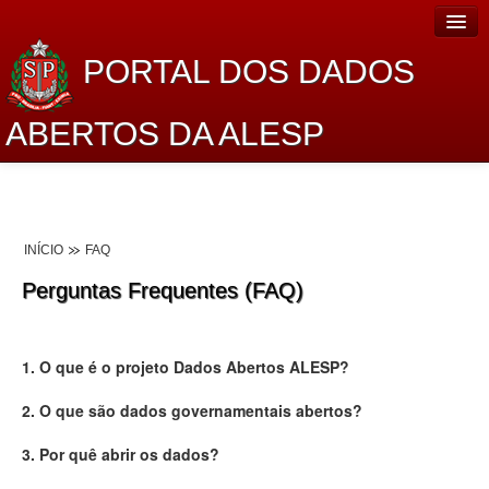
PORTAL DOS DADOS
ABERTOS DA ALESP
Home
Sobre o projeto
INÍCIO
FAQ
Dados Abertos Alesp
Perguntas Frequentes (FAQ)
Lei de Acesso à Informação
Dados Governamentais Abertos
1. O que é o projeto Dados Abertos ALESP?
Planejamento
2. O que são dados governamentais abertos?
Catálogo de dados
3. Por quê abrir os dados?
Processo Legislativo