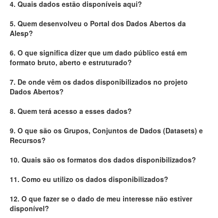
4. Quais dados estão disponíveis aqui?
Deputados Estaduais
5. Quem desenvolveu o Portal dos Dados Abertos da
Alesp?
Administração
6. O que significa dizer que um dado público está em
Legislação
formato bruto, aberto e estruturado?
Agenda
7. De onde vêm os dados disponibilizados no projeto
Dados Abertos?
Perguntas frequentes
8. Quem terá acesso a esses dados?
Contato
9. O que são os Grupos, Conjuntos de Dados (Datasets) e
Recursos?
10. Quais são os formatos dos dados disponibilizados?
11. Como eu utilizo os dados disponibilizados?
12. O que fazer se o dado de meu interesse não estiver
disponível?