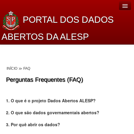
PORTAL DOS DADOS
ABERTOS DA ALESP
Home
Sobre o projeto
INÍCIO
FAQ
Dados Abertos Alesp
Perguntas Frequentes (FAQ)
Lei de Acesso à Informação
Dados Governamentais Abertos
1. O que é o projeto Dados Abertos ALESP?
Planejamento
2. O que são dados governamentais abertos?
Catálogo de dados
3. Por quê abrir os dados?
Processo Legislativo