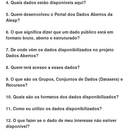
4. Quais dados estão disponíveis aqui?
Deputados Estaduais
5. Quem desenvolveu o Portal dos Dados Abertos da
Alesp?
Administração
6. O que significa dizer que um dado público está em
Legislação
formato bruto, aberto e estruturado?
Agenda
7. De onde vêm os dados disponibilizados no projeto
Dados Abertos?
Perguntas frequentes
8. Quem terá acesso a esses dados?
Contato
9. O que são os Grupos, Conjuntos de Dados (Datasets) e
Recursos?
10. Quais são os formatos dos dados disponibilizados?
11. Como eu utilizo os dados disponibilizados?
12. O que fazer se o dado de meu interesse não estiver
disponível?