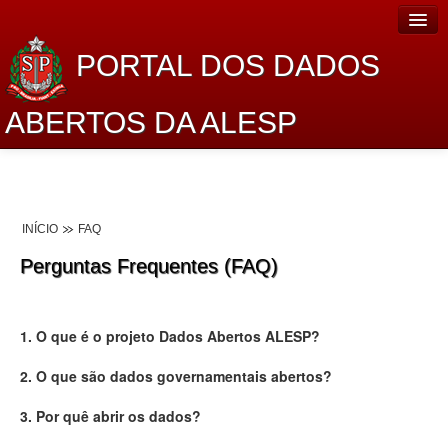
PORTAL DOS DADOS
ABERTOS DA ALESP
Home
Sobre o projeto
INÍCIO
FAQ
Dados Abertos Alesp
Perguntas Frequentes (FAQ)
Lei de Acesso à Informação
Dados Governamentais Abertos
1. O que é o projeto Dados Abertos ALESP?
Planejamento
2. O que são dados governamentais abertos?
Catálogo de dados
3. Por quê abrir os dados?
Processo Legislativo