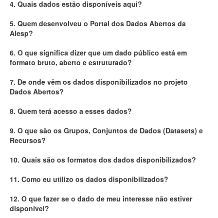
4. Quais dados estão disponíveis aqui?
Deputados Estaduais
5. Quem desenvolveu o Portal dos Dados Abertos da
Alesp?
Administração
6. O que significa dizer que um dado público está em
Legislação
formato bruto, aberto e estruturado?
Agenda
7. De onde vêm os dados disponibilizados no projeto
Dados Abertos?
Perguntas frequentes
8. Quem terá acesso a esses dados?
Contato
9. O que são os Grupos, Conjuntos de Dados (Datasets) e
Recursos?
10. Quais são os formatos dos dados disponibilizados?
11. Como eu utilizo os dados disponibilizados?
12. O que fazer se o dado de meu interesse não estiver
disponível?