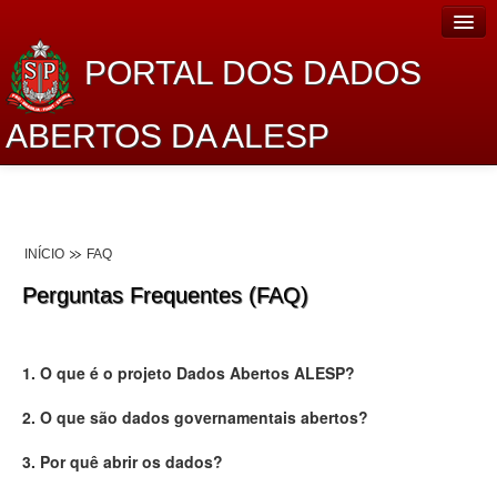
PORTAL DOS DADOS
ABERTOS DA ALESP
Home
Sobre o projeto
INÍCIO
FAQ
Dados Abertos Alesp
Perguntas Frequentes (FAQ)
Lei de Acesso à Informação
Dados Governamentais Abertos
1. O que é o projeto Dados Abertos ALESP?
Planejamento
2. O que são dados governamentais abertos?
Catálogo de dados
3. Por quê abrir os dados?
Processo Legislativo