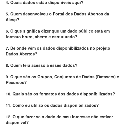
4. Quais dados estão disponíveis aqui?
Deputados Estaduais
5. Quem desenvolveu o Portal dos Dados Abertos da
Alesp?
Administração
6. O que significa dizer que um dado público está em
Legislação
formato bruto, aberto e estruturado?
Agenda
7. De onde vêm os dados disponibilizados no projeto
Dados Abertos?
Perguntas frequentes
8. Quem terá acesso a esses dados?
Contato
9. O que são os Grupos, Conjuntos de Dados (Datasets) e
Recursos?
10. Quais são os formatos dos dados disponibilizados?
11. Como eu utilizo os dados disponibilizados?
12. O que fazer se o dado de meu interesse não estiver
disponível?