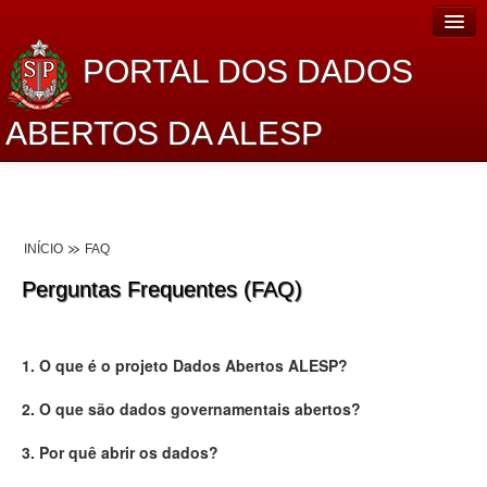
PORTAL DOS DADOS
ABERTOS DA ALESP
Home
Sobre o projeto
INÍCIO
FAQ
Dados Abertos Alesp
Perguntas Frequentes (FAQ)
Lei de Acesso à Informação
Dados Governamentais Abertos
1. O que é o projeto Dados Abertos ALESP?
Planejamento
2. O que são dados governamentais abertos?
Catálogo de dados
3. Por quê abrir os dados?
Processo Legislativo