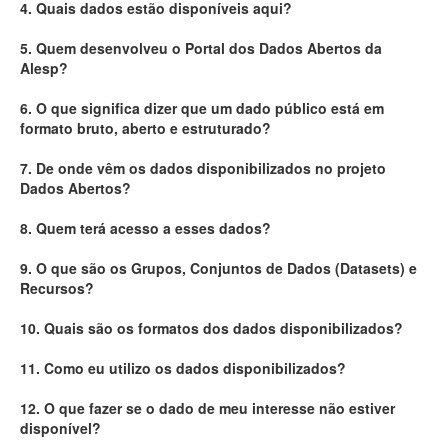
4. Quais dados estão disponíveis aqui?
Deputados Estaduais
5. Quem desenvolveu o Portal dos Dados Abertos da
Alesp?
Administração
6. O que significa dizer que um dado público está em
Legislação
formato bruto, aberto e estruturado?
Agenda
7. De onde vêm os dados disponibilizados no projeto
Dados Abertos?
Perguntas frequentes
8. Quem terá acesso a esses dados?
Contato
9. O que são os Grupos, Conjuntos de Dados (Datasets) e
Recursos?
10. Quais são os formatos dos dados disponibilizados?
11. Como eu utilizo os dados disponibilizados?
12. O que fazer se o dado de meu interesse não estiver
disponível?