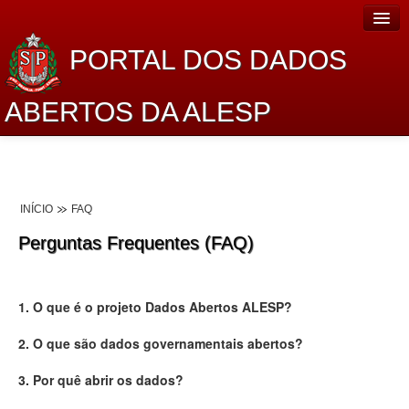
PORTAL DOS DADOS
ABERTOS DA ALESP
Home
Sobre o projeto
INÍCIO
FAQ
Dados Abertos Alesp
Perguntas Frequentes (FAQ)
Lei de Acesso à Informação
Dados Governamentais Abertos
1. O que é o projeto Dados Abertos ALESP?
Planejamento
2. O que são dados governamentais abertos?
Catálogo de dados
3. Por quê abrir os dados?
Processo Legislativo