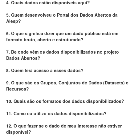
4. Quais dados estão disponíveis aqui?
Deputados Estaduais
5. Quem desenvolveu o Portal dos Dados Abertos da
Alesp?
Administração
6. O que significa dizer que um dado público está em
Legislação
formato bruto, aberto e estruturado?
Agenda
7. De onde vêm os dados disponibilizados no projeto
Dados Abertos?
Perguntas frequentes
8. Quem terá acesso a esses dados?
Contato
9. O que são os Grupos, Conjuntos de Dados (Datasets) e
Recursos?
10. Quais são os formatos dos dados disponibilizados?
11. Como eu utilizo os dados disponibilizados?
12. O que fazer se o dado de meu interesse não estiver
disponível?