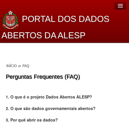
PORTAL DOS DADOS
ABERTOS DA ALESP
Home
Sobre o projeto
INÍCIO
FAQ
Dados Abertos Alesp
Perguntas Frequentes (FAQ)
Lei de Acesso à Informação
Dados Governamentais Abertos
1. O que é o projeto Dados Abertos ALESP?
Planejamento
2. O que são dados governamentais abertos?
Catálogo de dados
3. Por quê abrir os dados?
Processo Legislativo