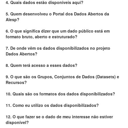
4. Quais dados estão disponíveis aqui?
Deputados Estaduais
5. Quem desenvolveu o Portal dos Dados Abertos da
Alesp?
Administração
6. O que significa dizer que um dado público está em
Legislação
formato bruto, aberto e estruturado?
Agenda
7. De onde vêm os dados disponibilizados no projeto
Dados Abertos?
Perguntas frequentes
8. Quem terá acesso a esses dados?
Contato
9. O que são os Grupos, Conjuntos de Dados (Datasets) e
Recursos?
10. Quais são os formatos dos dados disponibilizados?
11. Como eu utilizo os dados disponibilizados?
12. O que fazer se o dado de meu interesse não estiver
disponível?