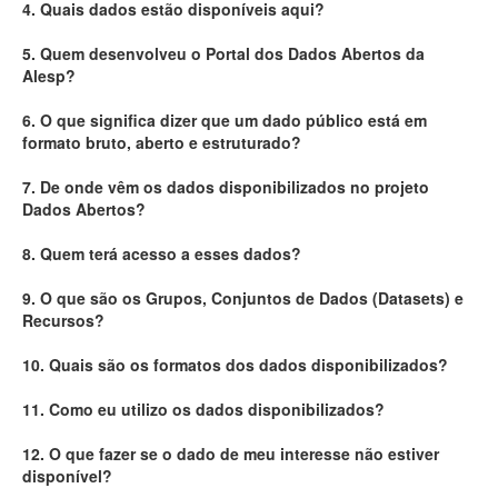
4. Quais dados estão disponíveis aqui?
Deputados Estaduais
5. Quem desenvolveu o Portal dos Dados Abertos da
Alesp?
Administração
6. O que significa dizer que um dado público está em
Legislação
formato bruto, aberto e estruturado?
Agenda
7. De onde vêm os dados disponibilizados no projeto
Dados Abertos?
Perguntas frequentes
8. Quem terá acesso a esses dados?
Contato
9. O que são os Grupos, Conjuntos de Dados (Datasets) e
Recursos?
10. Quais são os formatos dos dados disponibilizados?
11. Como eu utilizo os dados disponibilizados?
12. O que fazer se o dado de meu interesse não estiver
disponível?