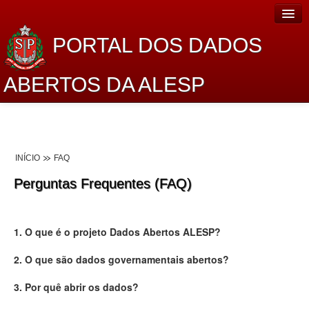
PORTAL DOS DADOS
ABERTOS DA ALESP
Home
Sobre o projeto
INÍCIO
FAQ
Dados Abertos Alesp
Perguntas Frequentes (FAQ)
Lei de Acesso à Informação
Dados Governamentais Abertos
1. O que é o projeto Dados Abertos ALESP?
Planejamento
2. O que são dados governamentais abertos?
Catálogo de dados
3. Por quê abrir os dados?
Processo Legislativo