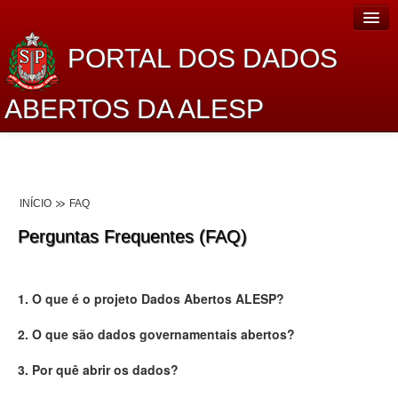
PORTAL DOS DADOS
ABERTOS DA ALESP
Home
Sobre o projeto
INÍCIO
FAQ
Dados Abertos Alesp
Perguntas Frequentes (FAQ)
Lei de Acesso à Informação
Dados Governamentais Abertos
1. O que é o projeto Dados Abertos ALESP?
Planejamento
2. O que são dados governamentais abertos?
Catálogo de dados
3. Por quê abrir os dados?
Processo Legislativo