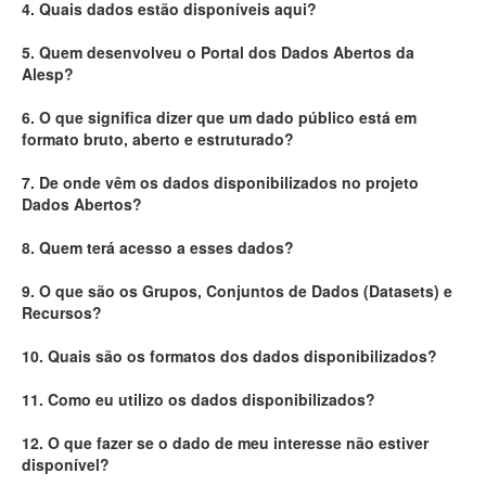
4. Quais dados estão disponíveis aqui?
Deputados Estaduais
5. Quem desenvolveu o Portal dos Dados Abertos da
Alesp?
Administração
6. O que significa dizer que um dado público está em
Legislação
formato bruto, aberto e estruturado?
Agenda
7. De onde vêm os dados disponibilizados no projeto
Dados Abertos?
Perguntas frequentes
8. Quem terá acesso a esses dados?
Contato
9. O que são os Grupos, Conjuntos de Dados (Datasets) e
Recursos?
10. Quais são os formatos dos dados disponibilizados?
11. Como eu utilizo os dados disponibilizados?
12. O que fazer se o dado de meu interesse não estiver
disponível?