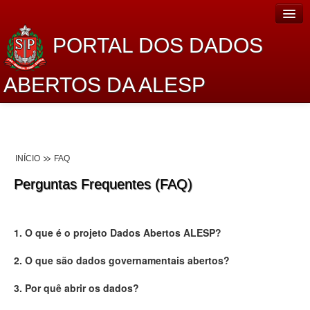
PORTAL DOS DADOS
ABERTOS DA ALESP
Home
Sobre o projeto
INÍCIO
FAQ
Dados Abertos Alesp
Perguntas Frequentes (FAQ)
Lei de Acesso à Informação
Dados Governamentais Abertos
1. O que é o projeto Dados Abertos ALESP?
Planejamento
2. O que são dados governamentais abertos?
Catálogo de dados
3. Por quê abrir os dados?
Processo Legislativo