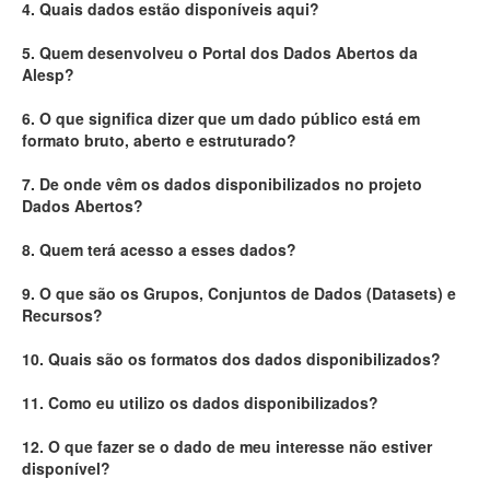
4. Quais dados estão disponíveis aqui?
Deputados Estaduais
5. Quem desenvolveu o Portal dos Dados Abertos da
Alesp?
Administração
6. O que significa dizer que um dado público está em
Legislação
formato bruto, aberto e estruturado?
Agenda
7. De onde vêm os dados disponibilizados no projeto
Dados Abertos?
Perguntas frequentes
8. Quem terá acesso a esses dados?
Contato
9. O que são os Grupos, Conjuntos de Dados (Datasets) e
Recursos?
10. Quais são os formatos dos dados disponibilizados?
11. Como eu utilizo os dados disponibilizados?
12. O que fazer se o dado de meu interesse não estiver
disponível?