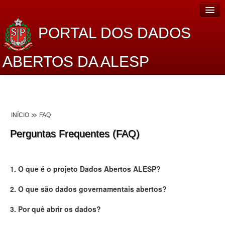
PORTAL DOS DADOS
ABERTOS DA ALESP
Home
Sobre o projeto
INÍCIO
FAQ
Dados Abertos Alesp
Perguntas Frequentes (FAQ)
Lei de Acesso à Informação
Dados Governamentais Abertos
1. O que é o projeto Dados Abertos ALESP?
Planejamento
2. O que são dados governamentais abertos?
Catálogo de dados
3. Por quê abrir os dados?
Processo Legislativo