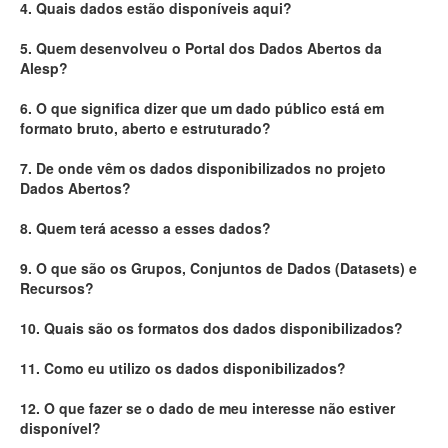
4. Quais dados estão disponíveis aqui?
Deputados Estaduais
5. Quem desenvolveu o Portal dos Dados Abertos da
Alesp?
Administração
6. O que significa dizer que um dado público está em
Legislação
formato bruto, aberto e estruturado?
Agenda
7. De onde vêm os dados disponibilizados no projeto
Dados Abertos?
Perguntas frequentes
8. Quem terá acesso a esses dados?
Contato
9. O que são os Grupos, Conjuntos de Dados (Datasets) e
Recursos?
10. Quais são os formatos dos dados disponibilizados?
11. Como eu utilizo os dados disponibilizados?
12. O que fazer se o dado de meu interesse não estiver
disponível?