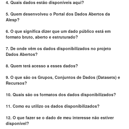
4. Quais dados estão disponíveis aqui?
Deputados Estaduais
5. Quem desenvolveu o Portal dos Dados Abertos da
Alesp?
Administração
6. O que significa dizer que um dado público está em
Legislação
formato bruto, aberto e estruturado?
Agenda
7. De onde vêm os dados disponibilizados no projeto
Dados Abertos?
Perguntas frequentes
8. Quem terá acesso a esses dados?
Contato
9. O que são os Grupos, Conjuntos de Dados (Datasets) e
Recursos?
10. Quais são os formatos dos dados disponibilizados?
11. Como eu utilizo os dados disponibilizados?
12. O que fazer se o dado de meu interesse não estiver
disponível?