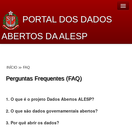
PORTAL DOS DADOS
ABERTOS DA ALESP
Home
Sobre o projeto
INÍCIO
FAQ
Dados Abertos Alesp
Perguntas Frequentes (FAQ)
Lei de Acesso à Informação
Dados Governamentais Abertos
1. O que é o projeto Dados Abertos ALESP?
Planejamento
2. O que são dados governamentais abertos?
Catálogo de dados
3. Por quê abrir os dados?
Processo Legislativo