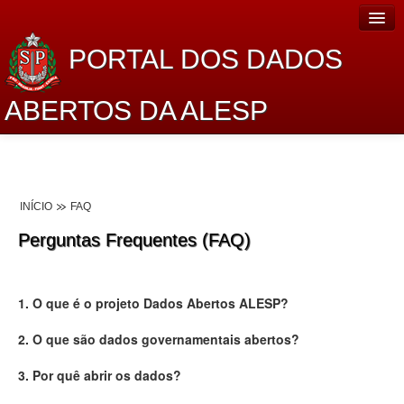
PORTAL DOS DADOS
ABERTOS DA ALESP
Home
Sobre o projeto
INÍCIO
FAQ
Dados Abertos Alesp
Perguntas Frequentes (FAQ)
Lei de Acesso à Informação
Dados Governamentais Abertos
1. O que é o projeto Dados Abertos ALESP?
Planejamento
2. O que são dados governamentais abertos?
Catálogo de dados
3. Por quê abrir os dados?
Processo Legislativo