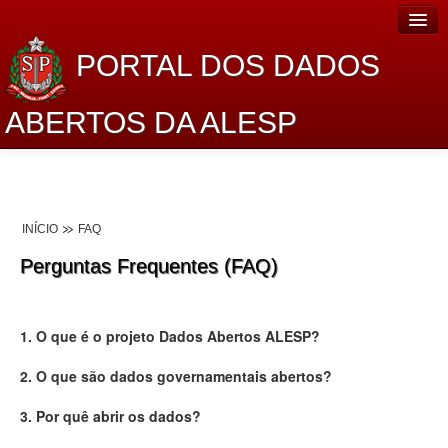
PORTAL DOS DADOS
ABERTOS DA ALESP
Home
Sobre o projeto
INÍCIO
FAQ
Dados Abertos Alesp
Perguntas Frequentes (FAQ)
Lei de Acesso à Informação
Dados Governamentais Abertos
1. O que é o projeto Dados Abertos ALESP?
Planejamento
2. O que são dados governamentais abertos?
Catálogo de dados
3. Por quê abrir os dados?
Processo Legislativo