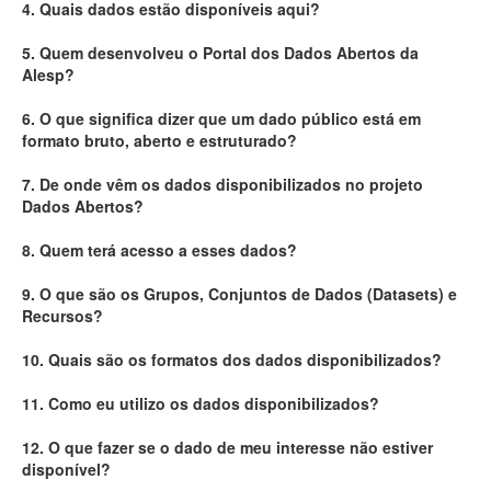
4. Quais dados estão disponíveis aqui?
Deputados Estaduais
5. Quem desenvolveu o Portal dos Dados Abertos da
Alesp?
Administração
6. O que significa dizer que um dado público está em
Legislação
formato bruto, aberto e estruturado?
Agenda
7. De onde vêm os dados disponibilizados no projeto
Dados Abertos?
Perguntas frequentes
8. Quem terá acesso a esses dados?
Contato
9. O que são os Grupos, Conjuntos de Dados (Datasets) e
Recursos?
10. Quais são os formatos dos dados disponibilizados?
11. Como eu utilizo os dados disponibilizados?
12. O que fazer se o dado de meu interesse não estiver
disponível?