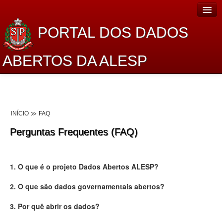
PORTAL DOS DADOS
ABERTOS DA ALESP
Home
Sobre o projeto
INÍCIO
FAQ
Dados Abertos Alesp
Perguntas Frequentes (FAQ)
Lei de Acesso à Informação
Dados Governamentais Abertos
1. O que é o projeto Dados Abertos ALESP?
Planejamento
2. O que são dados governamentais abertos?
Catálogo de dados
3. Por quê abrir os dados?
Processo Legislativo