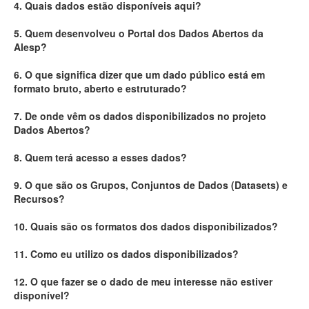
4. Quais dados estão disponíveis aqui?
Deputados Estaduais
5. Quem desenvolveu o Portal dos Dados Abertos da
Alesp?
Administração
6. O que significa dizer que um dado público está em
Legislação
formato bruto, aberto e estruturado?
Agenda
7. De onde vêm os dados disponibilizados no projeto
Dados Abertos?
Perguntas frequentes
8. Quem terá acesso a esses dados?
Contato
9. O que são os Grupos, Conjuntos de Dados (Datasets) e
Recursos?
10. Quais são os formatos dos dados disponibilizados?
11. Como eu utilizo os dados disponibilizados?
12. O que fazer se o dado de meu interesse não estiver
disponível?