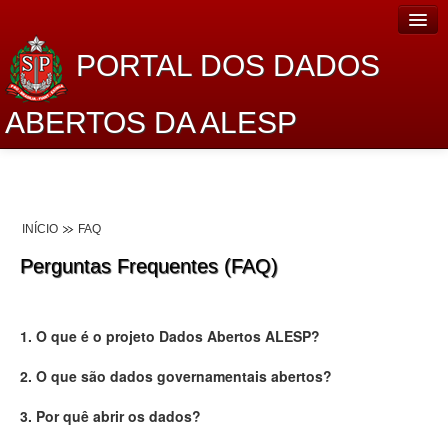
PORTAL DOS DADOS
ABERTOS DA ALESP
Home
Sobre o projeto
INÍCIO
FAQ
Dados Abertos Alesp
Perguntas Frequentes (FAQ)
Lei de Acesso à Informação
Dados Governamentais Abertos
1. O que é o projeto Dados Abertos ALESP?
Planejamento
2. O que são dados governamentais abertos?
Catálogo de dados
3. Por quê abrir os dados?
Processo Legislativo