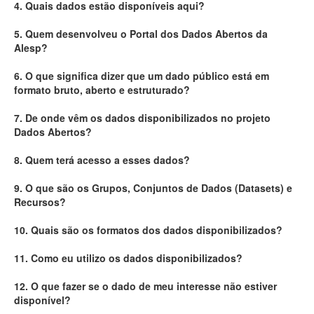
4. Quais dados estão disponíveis aqui?
Deputados Estaduais
5. Quem desenvolveu o Portal dos Dados Abertos da
Alesp?
Administração
6. O que significa dizer que um dado público está em
Legislação
formato bruto, aberto e estruturado?
Agenda
7. De onde vêm os dados disponibilizados no projeto
Dados Abertos?
Perguntas frequentes
8. Quem terá acesso a esses dados?
Contato
9. O que são os Grupos, Conjuntos de Dados (Datasets) e
Recursos?
10. Quais são os formatos dos dados disponibilizados?
11. Como eu utilizo os dados disponibilizados?
12. O que fazer se o dado de meu interesse não estiver
disponível?