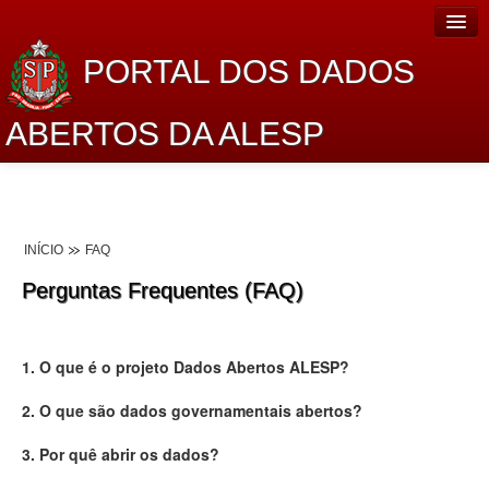
PORTAL DOS DADOS
ABERTOS DA ALESP
Home
Sobre o projeto
INÍCIO
FAQ
Dados Abertos Alesp
Perguntas Frequentes (FAQ)
Lei de Acesso à Informação
Dados Governamentais Abertos
1. O que é o projeto Dados Abertos ALESP?
Planejamento
2. O que são dados governamentais abertos?
Catálogo de dados
3. Por quê abrir os dados?
Processo Legislativo