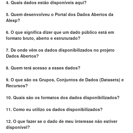
4. Quais dados estão disponíveis aqui?
Deputados Estaduais
5. Quem desenvolveu o Portal dos Dados Abertos da
Alesp?
Administração
6. O que significa dizer que um dado público está em
Legislação
formato bruto, aberto e estruturado?
Agenda
7. De onde vêm os dados disponibilizados no projeto
Dados Abertos?
Perguntas frequentes
8. Quem terá acesso a esses dados?
Contato
9. O que são os Grupos, Conjuntos de Dados (Datasets) e
Recursos?
10. Quais são os formatos dos dados disponibilizados?
11. Como eu utilizo os dados disponibilizados?
12. O que fazer se o dado de meu interesse não estiver
disponível?