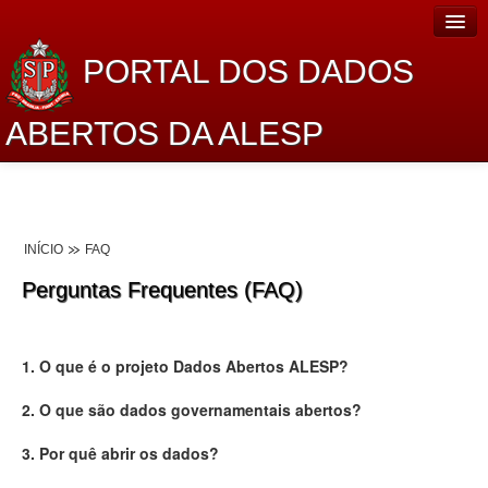
PORTAL DOS DADOS
ABERTOS DA ALESP
Home
Sobre o projeto
INÍCIO
FAQ
Dados Abertos Alesp
Perguntas Frequentes (FAQ)
Lei de Acesso à Informação
Dados Governamentais Abertos
1. O que é o projeto Dados Abertos ALESP?
Planejamento
2. O que são dados governamentais abertos?
Catálogo de dados
3. Por quê abrir os dados?
Processo Legislativo