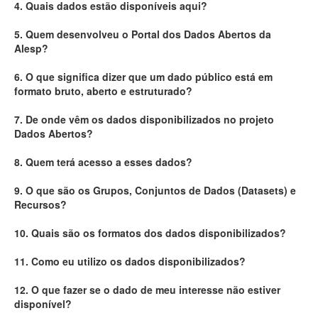
4. Quais dados estão disponíveis aqui?
Deputados Estaduais
5. Quem desenvolveu o Portal dos Dados Abertos da
Alesp?
Administração
6. O que significa dizer que um dado público está em
Legislação
formato bruto, aberto e estruturado?
Agenda
7. De onde vêm os dados disponibilizados no projeto
Dados Abertos?
Perguntas frequentes
8. Quem terá acesso a esses dados?
Contato
9. O que são os Grupos, Conjuntos de Dados (Datasets) e
Recursos?
10. Quais são os formatos dos dados disponibilizados?
11. Como eu utilizo os dados disponibilizados?
12. O que fazer se o dado de meu interesse não estiver
disponível?