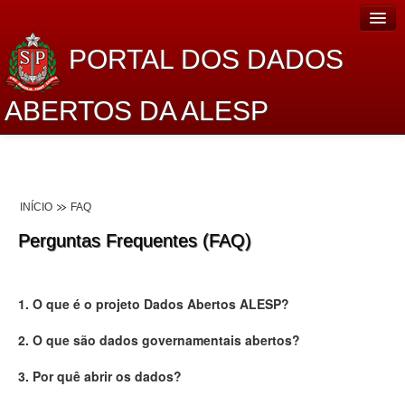
PORTAL DOS DADOS
ABERTOS DA ALESP
Home
Sobre o projeto
INÍCIO
FAQ
Dados Abertos Alesp
Perguntas Frequentes (FAQ)
Lei de Acesso à Informação
Dados Governamentais Abertos
1. O que é o projeto Dados Abertos ALESP?
Planejamento
2. O que são dados governamentais abertos?
Catálogo de dados
3. Por quê abrir os dados?
Processo Legislativo