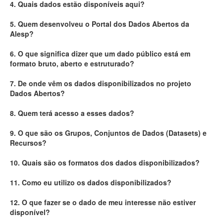
4. Quais dados estão disponíveis aqui?
Deputados Estaduais
5. Quem desenvolveu o Portal dos Dados Abertos da
Alesp?
Administração
6. O que significa dizer que um dado público está em
Legislação
formato bruto, aberto e estruturado?
Agenda
7. De onde vêm os dados disponibilizados no projeto
Dados Abertos?
Perguntas frequentes
8. Quem terá acesso a esses dados?
Contato
9. O que são os Grupos, Conjuntos de Dados (Datasets) e
Recursos?
10. Quais são os formatos dos dados disponibilizados?
11. Como eu utilizo os dados disponibilizados?
12. O que fazer se o dado de meu interesse não estiver
disponível?