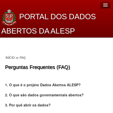
PORTAL DOS DADOS
ABERTOS DA ALESP
Home
Sobre o projeto
INÍCIO
FAQ
Dados Abertos Alesp
Perguntas Frequentes (FAQ)
Lei de Acesso à Informação
Dados Governamentais Abertos
1. O que é o projeto Dados Abertos ALESP?
Planejamento
2. O que são dados governamentais abertos?
Catálogo de dados
3. Por quê abrir os dados?
Processo Legislativo