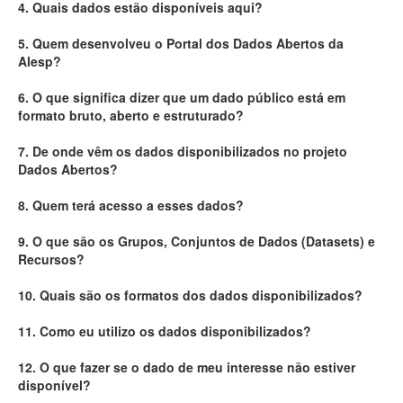
4. Quais dados estão disponíveis aqui?
Deputados Estaduais
5. Quem desenvolveu o Portal dos Dados Abertos da
Alesp?
Administração
6. O que significa dizer que um dado público está em
Legislação
formato bruto, aberto e estruturado?
Agenda
7. De onde vêm os dados disponibilizados no projeto
Dados Abertos?
Perguntas frequentes
8. Quem terá acesso a esses dados?
Contato
9. O que são os Grupos, Conjuntos de Dados (Datasets) e
Recursos?
10. Quais são os formatos dos dados disponibilizados?
11. Como eu utilizo os dados disponibilizados?
12. O que fazer se o dado de meu interesse não estiver
disponível?