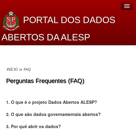
PORTAL DOS DADOS
ABERTOS DA ALESP
Home
Sobre o projeto
INÍCIO
FAQ
Dados Abertos Alesp
Perguntas Frequentes (FAQ)
Lei de Acesso à Informação
Dados Governamentais Abertos
1. O que é o projeto Dados Abertos ALESP?
Planejamento
2. O que são dados governamentais abertos?
Catálogo de dados
3. Por quê abrir os dados?
Processo Legislativo