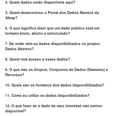
4. Quais dados estão disponíveis aqui?
Deputados Estaduais
5. Quem desenvolveu o Portal dos Dados Abertos da
Alesp?
Administração
6. O que significa dizer que um dado público está em
Legislação
formato bruto, aberto e estruturado?
Agenda
7. De onde vêm os dados disponibilizados no projeto
Dados Abertos?
Perguntas frequentes
8. Quem terá acesso a esses dados?
Contato
9. O que são os Grupos, Conjuntos de Dados (Datasets) e
Recursos?
10. Quais são os formatos dos dados disponibilizados?
11. Como eu utilizo os dados disponibilizados?
12. O que fazer se o dado de meu interesse não estiver
disponível?