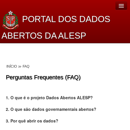
PORTAL DOS DADOS
ABERTOS DA ALESP
Home
Sobre o projeto
INÍCIO
FAQ
Dados Abertos Alesp
Perguntas Frequentes (FAQ)
Lei de Acesso à Informação
Dados Governamentais Abertos
1. O que é o projeto Dados Abertos ALESP?
Planejamento
2. O que são dados governamentais abertos?
Catálogo de dados
3. Por quê abrir os dados?
Processo Legislativo