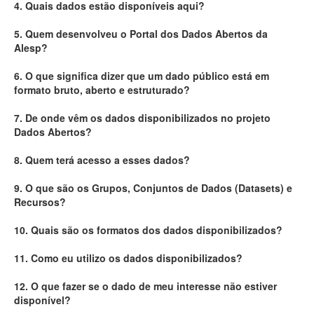
4. Quais dados estão disponíveis aqui?
Deputados Estaduais
5. Quem desenvolveu o Portal dos Dados Abertos da
Alesp?
Administração
6. O que significa dizer que um dado público está em
Legislação
formato bruto, aberto e estruturado?
Agenda
7. De onde vêm os dados disponibilizados no projeto
Dados Abertos?
Perguntas frequentes
8. Quem terá acesso a esses dados?
Contato
9. O que são os Grupos, Conjuntos de Dados (Datasets) e
Recursos?
10. Quais são os formatos dos dados disponibilizados?
11. Como eu utilizo os dados disponibilizados?
12. O que fazer se o dado de meu interesse não estiver
disponível?