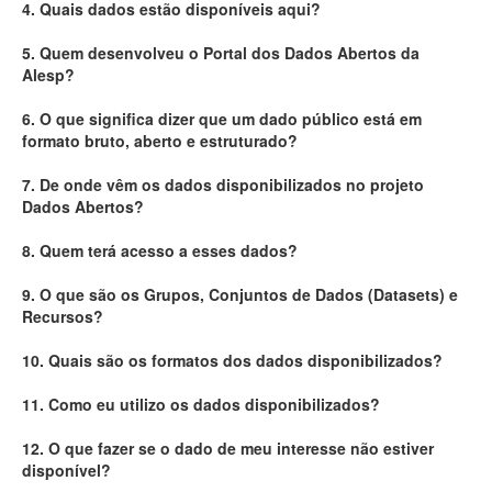
4. Quais dados estão disponíveis aqui?
Deputados Estaduais
5. Quem desenvolveu o Portal dos Dados Abertos da
Alesp?
Administração
6. O que significa dizer que um dado público está em
Legislação
formato bruto, aberto e estruturado?
Agenda
7. De onde vêm os dados disponibilizados no projeto
Dados Abertos?
Perguntas frequentes
8. Quem terá acesso a esses dados?
Contato
9. O que são os Grupos, Conjuntos de Dados (Datasets) e
Recursos?
10. Quais são os formatos dos dados disponibilizados?
11. Como eu utilizo os dados disponibilizados?
12. O que fazer se o dado de meu interesse não estiver
disponível?