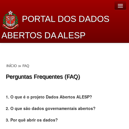
PORTAL DOS DADOS
ABERTOS DA ALESP
Home
Sobre o projeto
INÍCIO
FAQ
Dados Abertos Alesp
Perguntas Frequentes (FAQ)
Lei de Acesso à Informação
Dados Governamentais Abertos
1. O que é o projeto Dados Abertos ALESP?
Planejamento
2. O que são dados governamentais abertos?
Catálogo de dados
3. Por quê abrir os dados?
Processo Legislativo