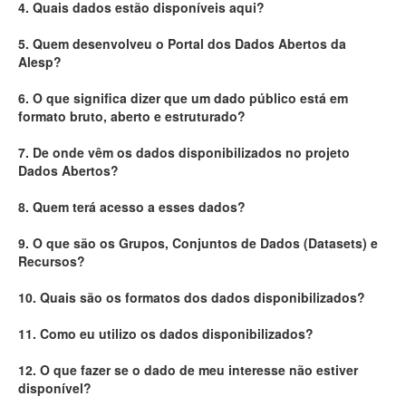
4. Quais dados estão disponíveis aqui?
Deputados Estaduais
5. Quem desenvolveu o Portal dos Dados Abertos da
Alesp?
Administração
6. O que significa dizer que um dado público está em
Legislação
formato bruto, aberto e estruturado?
Agenda
7. De onde vêm os dados disponibilizados no projeto
Dados Abertos?
Perguntas frequentes
8. Quem terá acesso a esses dados?
Contato
9. O que são os Grupos, Conjuntos de Dados (Datasets) e
Recursos?
10. Quais são os formatos dos dados disponibilizados?
11. Como eu utilizo os dados disponibilizados?
12. O que fazer se o dado de meu interesse não estiver
disponível?