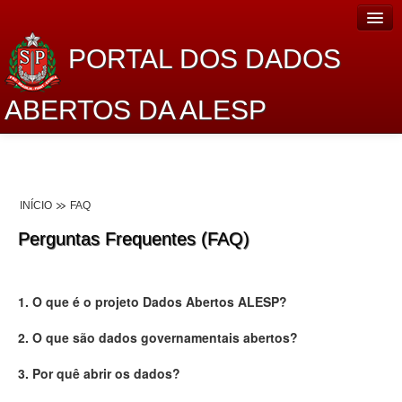
PORTAL DOS DADOS
ABERTOS DA ALESP
Home
Sobre o projeto
INÍCIO
FAQ
Dados Abertos Alesp
Perguntas Frequentes (FAQ)
Lei de Acesso à Informação
Dados Governamentais Abertos
1. O que é o projeto Dados Abertos ALESP?
Planejamento
2. O que são dados governamentais abertos?
Catálogo de dados
3. Por quê abrir os dados?
Processo Legislativo