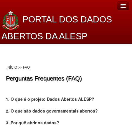
PORTAL DOS DADOS
ABERTOS DA ALESP
Home
Sobre o projeto
INÍCIO
FAQ
Dados Abertos Alesp
Perguntas Frequentes (FAQ)
Lei de Acesso à Informação
Dados Governamentais Abertos
1. O que é o projeto Dados Abertos ALESP?
Planejamento
2. O que são dados governamentais abertos?
Catálogo de dados
3. Por quê abrir os dados?
Processo Legislativo