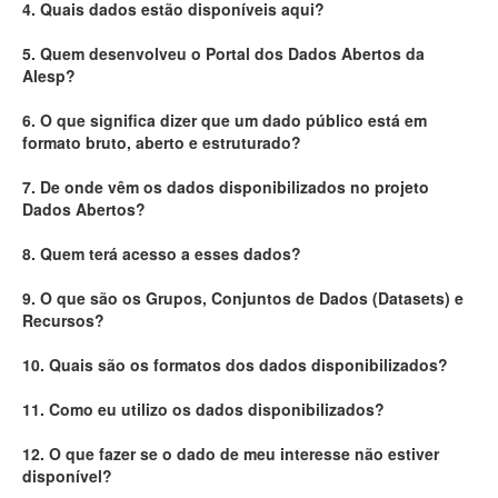
4. Quais dados estão disponíveis aqui?
Deputados Estaduais
5. Quem desenvolveu o Portal dos Dados Abertos da
Alesp?
Administração
6. O que significa dizer que um dado público está em
Legislação
formato bruto, aberto e estruturado?
Agenda
7. De onde vêm os dados disponibilizados no projeto
Dados Abertos?
Perguntas frequentes
8. Quem terá acesso a esses dados?
Contato
9. O que são os Grupos, Conjuntos de Dados (Datasets) e
Recursos?
10. Quais são os formatos dos dados disponibilizados?
11. Como eu utilizo os dados disponibilizados?
12. O que fazer se o dado de meu interesse não estiver
disponível?